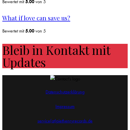
Bewertet mit
5.00
von 5
What if love can save us?
Bewertet mit
5.00
von 5
Bleib in Kontakt mit
Updates
Datenschutzerklärung
Impressum
service(at)piethenryrecords.de