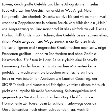
Löwen, durch große Gefühle und kleine Alltagsstürme. In zehn
liebevoll erzählten Geschichten erlebt er Wut, Angst, Neid,
Langeweile, Unsicherheit, Geschwisterrivalität und vieles mehr. Mal
wohnt ein Zappelmonster in seinem Bauch. Mal fühlt sich ein „Nein“
wie Ausgrenzung an. Und manchmal ist alles einfach zu viel. Dieses
Hörbuch hilft Kindern ab 4 Jahren, ihre Gefühle besser zu verstehen,
ihnen Worte zu geben und Wege zurück in die Ruhe zu finden.
Tierische Figuren und kindgerechte Rituale machen auch schwierige
Emotionen greifbar – ohne zu überfordern und ohne Gefühle
kleinzureden. Für Eltern ist Liams Reise zugleich eine liebevolle
Erinnerung: Kinder brauchen in stürmischen Momenten keinen
perfekten Erwachsenen. Sie brauchen einen sicheren Hafen.
Inspiriert von bewährten Ansätzen wie Emotion Coaching, der
STOPP-Technik und Montessori-Prinzipien vermittelt dieses Hörbuch
praktische Impulse für mehr Verbindung, Selbstregulation und
gegenseitiges Verständnis im Familienalltag. Ideal für ruhige
Hörmomente zu Hause, beim Einschlafen, unterwegs oder als
Gesprächsanlass nach einem aufregenden Tag. Auch für